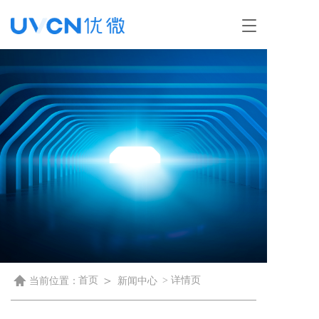
T
o
g
g
l
e
n
a
v
i
g
a
t
i
o
n
＞
首页
> 详情页
当前位置：
新闻中心